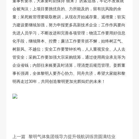
董事长要求，大家要时刻保持“狼来了”的紧迫感，牢记不发展就
会被淘汰；上项目要挑优良的、力所能及的，留有抗风险的余
量；呆死账管理要吸取教训，从现在开始减存量、遏增量；软实
力建设要继续加强，努力申报更多高新技术企业；工作作风要向
先进人员学习，不断改进和完善各项管理；物流工作要用好信息
化手段，继续降本、控费；廉洁工作要常抓不懈，始终树正气、
树新风、不越位；安全工作要警钟长鸣，人人重视安全、人人去
管安全；采购工作要加强大宗采购统筹，通过使用商业承兑等为
企业省钱；内部往来账要及时清算，理清楚后规范管理。姜辉董
事长强调，全体黎明人要齐心协力、同舟共济，希望大家能和黎
明再走过30年，共同创造黎明更加光辉灿烂的未来！
上一篇
黎明气体集团领导力提升领航训练营圆满结业