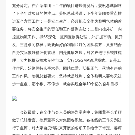
充分肯定。在介绍集团上半年的项目进展情况后，姜帆总裁阐述
了下半年对项目的关注点。姜帆总裁强调，下半年集团要重点推
进五个方面工作：一是安全生产，必须把安全作为黎明气体的首
要任务，将安全生产的责任和工作落到实处；二是内控外扩，内
控抓物流工作、抓6S深化、抓闲置物资处理，外扩抓市场、抓开
发。三是求同存异，既要向好的利润和好的团队看齐，又要结合
自身实际做好精细化管理。四是健康发展，对客户进行系统性梳
理，大力挖掘及探求良性市场，实行OGSMA管理模式。五是工
作作风，始终保持实事求是、团结仁爱、弘扬正气、落地有声的
工作作风。姜帆总裁要求，坚持就是胜利，全体黎明人要每天进
步一点点，迈小步、不停步，就会实现全年10个亿的奋斗目标！
会议最后，在全体与会人员的热烈掌声中，集团董事长姜辉
做了总结发言。姜辉董事长对集团各系统、各条线的工作分别进
行了点评，对大家自疫情以来开展的各项工作给予了肯定。姜辉