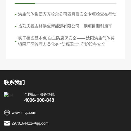
洪生气体集团齐齐哈尔公司四月份安全专项检查在行动
●
热烈庆祝吉林洪生新能源有限公司一期项目顺利启车
●
实干担当显本色 自主防腐保安全—— 沈阳洪生气体铸
●
锻园厂区管理人员化身 “防腐卫士” 守护设备安全
联系我们
全国统一服务热线
4006-000-848
www.lmqt.com
2978164421@qq.com